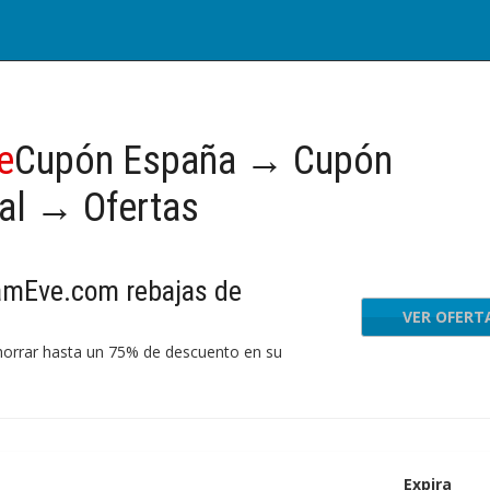
e
Cupón España → Cupón
al → Ofertas
amEve.com rebajas de
VER OFERT
orrar hasta un 75% de descuento en su
Expira