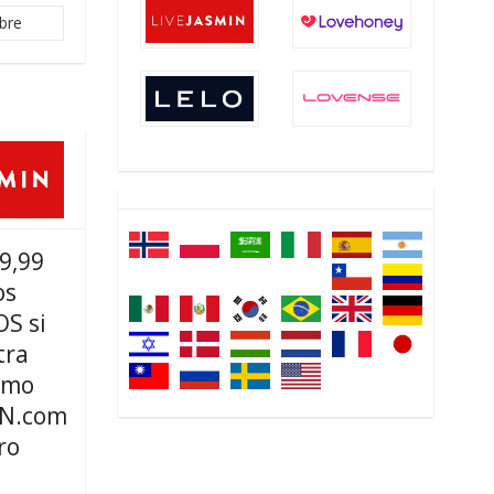
bre
9,99
os
S si
tra
omo
IN.com
ro