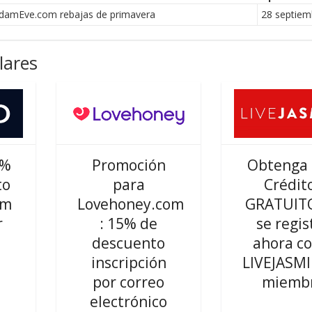
damEve.com rebajas de primavera
28 septiem
lares
0%
Promoción
Obtenga 
to
para
Crédit
om
Lovehoney.com
GRATUITO
r
: 15% de
se regis
s
descuento
ahora c
inscripción
LIVEJASM
por correo
miemb
electrónico