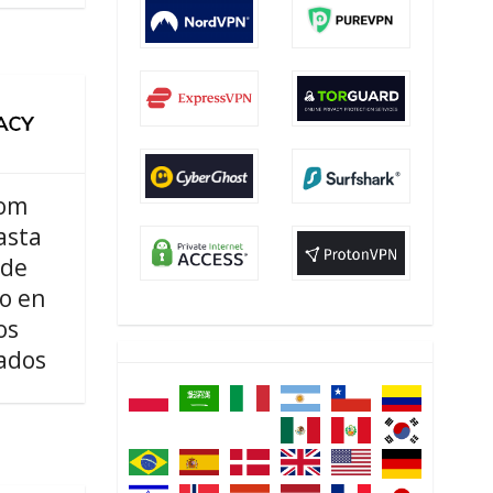
com
asta
 de
o en
os
ados