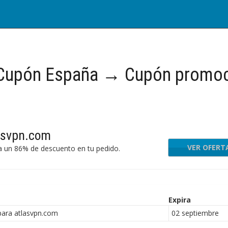
Cupón España → Cupón promoc
lasvpn.com
VER OFERT
ta un 86% de descuento en tu pedido.
Expira
para atlasvpn.com
02 septiembre