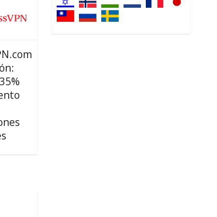
PN.com
ón:
 35%
ento
ones
es