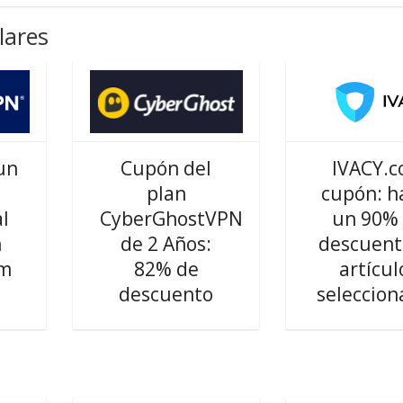
lares
un
Cupón del
IVACY.
plan
cupón: h
l
CyberGhostVPN
un 90%
n
de 2 Años:
descuent
om
82% de
artícul
descuento
seleccion