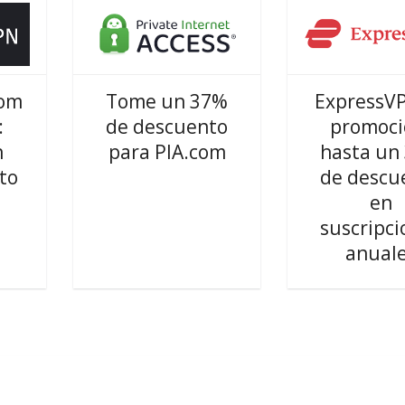
com
Tome un 37%
ExpressV
:
de descuento
promoci
n
para PIA.com
hasta un
to
de descu
en
suscripci
anual