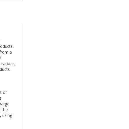
y
roducts,
 from a
t
orations
ducts.
t of
e
charge
d the
, using