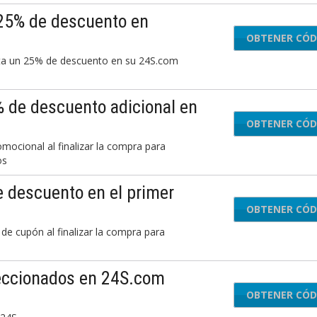
25% de descuento en
OBTENER CÓD
C
asta un 25% de descuento en su 24S.com
 de descuento adicional en
OBTENER CÓD
EXT
mocional al finalizar la compra para
dos
 descuento en el primer
OBTENER CÓD
10F
de cupón al finalizar la compra para
leccionados en 24S.com
OBTENER CÓD
LO