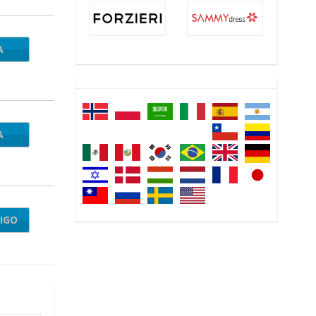
A
A
IGO
IRST