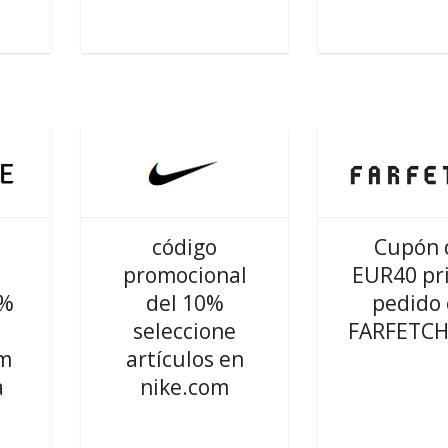
código
Cupón 
promocional
EUR40 pr
5%
del 10%
pedido
seleccione
FARFETCH
om
artículos en
a
nike.com