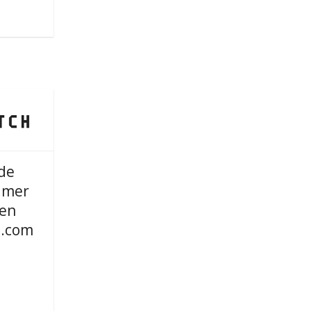
de
imer
 en
.com