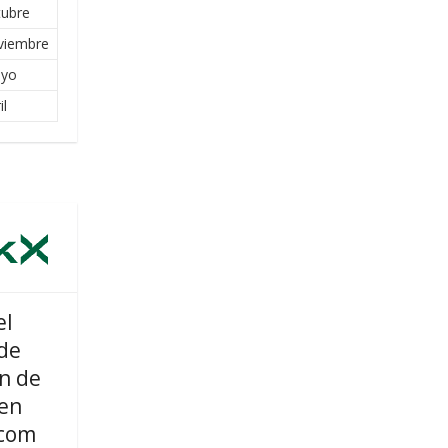
tubre
viembre
ayo
il
el
de
n de
en
com