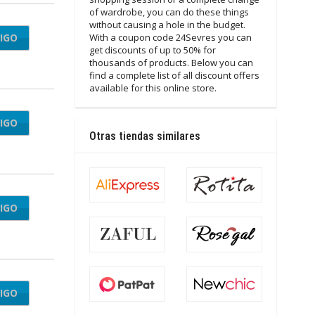
of wardrobe, you can do these things
without causing a hole in the budget.
IGO
VD25
With a coupon code 24Sevres you can
get discounts of up to 50% for
thousands of products. Below you can
find a complete list of all discount offers
available for this online store.
IGO
RA25
Otras tiendas similares
IGO
IRST
IGO
VE40