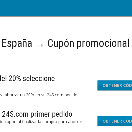
 España → Cupón promociona
del 20% seleccione
OBTENER CÓD
FA
para ahorrar un 20% en su 24S.com pedido
n 24S.com primer pedido
OBTENER CÓD
10F
e cupón al finalizar la compra para ahorrar