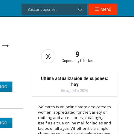
Menú
l →
9
Cupones y Ofertas
Última actualización de cupones:
hoy
IGO
LL20
06 agosto 2026
24Sevres is an online store dedicated to
women, appreciated for the variety of
clothing and accessories, cataloging
IGO
IRST
itself as a true online mall for ladies and
ladies of all ages. Whether it's a simple
shopping session or a complete change