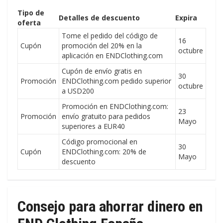
Tipo de
Detalles de descuento
Expira
oferta
Tome el pedido del código de
16
Cupón
promoción del 20% en la
octubre
aplicación en ENDClothing.com
Cupón de envío gratis en
30
Promoción
ENDClothing.com pedido superior
octubre
a USD200
Promoción en ENDClothing.com:
23
Promoción
envío gratuito para pedidos
Mayo
superiores a EUR40
Código promocional en
30
Cupón
ENDClothing.com: 20% de
Mayo
descuento
Consejo para ahorrar dinero en